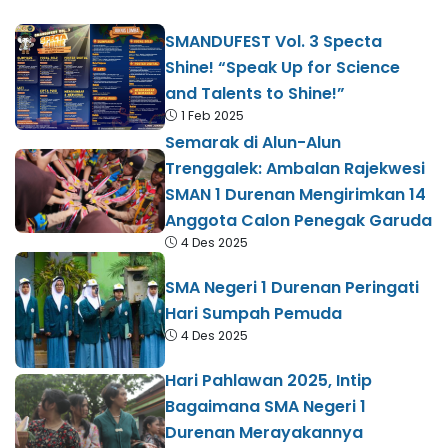
SMANDUFEST Vol. 3 Specta
Shine! “Speak Up for Science
and Talents to Shine!”
1 Feb 2025
Semarak di Alun-Alun
Trenggalek: Ambalan Rajekwesi
SMAN 1 Durenan Mengirimkan 14
Anggota Calon Penegak Garuda
4 Des 2025
SMA Negeri 1 Durenan Peringati
Hari Sumpah Pemuda
4 Des 2025
Hari Pahlawan 2025, Intip
Bagaimana SMA Negeri 1
Durenan Merayakannya